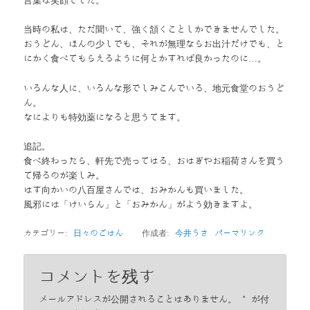
言葉は笑顔でした。
当時の私は、ただ聞いて、強く頷くことしかできませんでした。
おうどん、ほんの少しでも、それが無理ならお出汁だけでも、と
にかく食べてもらえるように何とかすれば良かったのに…。
いろんな人に、いろんな形でしみこんでいる、地元食堂のおうど
ん。
なによりも特効薬になると思うてます。
追記。
食べ終わったら、軒先で売ってはる、おはぎやお稲荷さんを買う
て帰るのが楽しみ。
はす向かいの八百屋さんでは、おみかんも買いました。
風邪には「けいらん」と「おみかん」がよう効きますよ。
カテゴリー:
日々のごはん
作成者:
今井うさ
パーマリンク
コメントを残す
メールアドレスが公開されることはありません。
*
が付