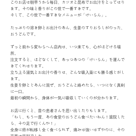
このお店は朝早うから毎日、カツオと昆布でお出汁をとってはり
ます。その味と香りがこの世で一番すきです。
そして、この世で一番すきなメニューが「けいらん」。
たっぷりの溶き卵とお出汁のあん、生姜のすりおろしがのった、
おうどんです。
ずっと前から変わらへん店内は、いつ来ても、心がほどける場
所。
注文すると、ほどなくして、あっつあつの「けいらん」を運んで
きてくれはります。
立ち上る湯気とお出汁の香りは、どんな吸入薬にも勝る感じがし
ます。
生姜を卵とじあんに混ぜ、おうどんと絡めたら、いつになく真剣
に一口。
最初の瞬間から、身体が一気に吸収していくのが分かります。
お店に行くと、昔の患者さんを思い出したりもします。
「わし、もう一度、あの食堂のおうどん食べたいねん！退院した
ら、その足で行くんや！」
全身に癌が転移し全く食べられず、痛みは強いはずやのに、その