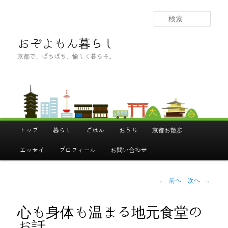
メ
イ
検
ン
索
コ
おぞよもん暮らし
ン
京都で、ぼちぼち、愉しく暮らそ。
テ
ン
ツ
へ
移
動
メ
イ
トップ
暮らし
ごはん
おうち
京都お散歩
ン
メ
ニ
エッセイ
プロフィール
お問い合わせ
ュ
ー
投
←
前へ
次へ
→
稿
ナ
ビ
ゲ
心も身体も温まる地元食堂の
ー
シ
お話。
ョ