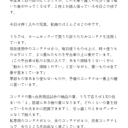
年度末で目の回る忙しさですが、これを乗り越えれば少し落ち着
いた春がやってくるはず…と何とか踏ん張っている今日この頃で
す。
今日は押し入れの写真。私物のほとんどはこの中です。
うちでは、ホームセンターで買うた折りたたみコンテナを活用し
ています。
現在使用中のコンテナは６つ。毎日使うものは上に、時々使うも
のは下にして、２つ重ねたものを平台車の上に乗せています。
（この平台車は私のお気に入りで、あまり掃除をしないくせに
「動かしやすい、掃除しやすい」と言いながら、重いものは全て
乗せ置きしています）
季節もの等あまり使わないものや、予備のコンテナは一番上の棚
に置いています。
コンテナの数≒台所用品以外の物品の量、うちで言えば１Kの住
まいの「１」部屋にある物の量になります。どれくらいの量を持
っているか大まかに把握できますし、引っ越しのときはダンボー
ルなしで賄えます。
私専用のコンテナが１つ、夫のコンテナが４つ、共有コンテナ１
つで、今のところ不自由なく過ごしています。