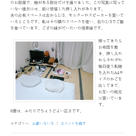
のお部屋で、物がある部分だけを撮りました。この写真に写って
いない後方には、前に登場した押し入れがあります。
夫の占有スペースは左から1/3、モニターやスピーカーを置いて
いるところです。私はその隣のスペースを使い、右の1/3でご飯
を食べています。ござの縁がだいたいの境界線です。
帰ってきたら
お布団を敷
き、押し入れ
からそれぞれ
毎日使う私物
を入れたA4サ
イズのかごを
出してきて、
お互いの枕元
に置いていま
す。
6畳は、ふたりでちょうどよい広さです。
カテゴリー:
お家いろいろ
|
コメントを残す