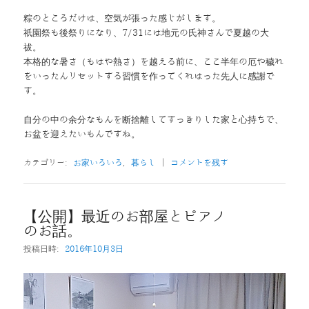
粽のところだけは、空気が張った感じがします。
祇園祭も後祭りになり、7/31には地元の氏神さんで夏越の大
祓。
本格的な暑さ（もはや熱さ）を越える前に、ここ半年の厄や穢れ
をいったんリセットする習慣を作ってくれはった先人に感謝で
す。
自分の中の余分なもんを断捨離してすっきりした家と心持ちで、
お盆を迎えたいもんですね。
カテゴリー:
お家いろいろ
,
暮らし
|
コメントを残す
【公開】最近のお部屋とピアノ
のお話。
投稿日時:
2016年10月3日