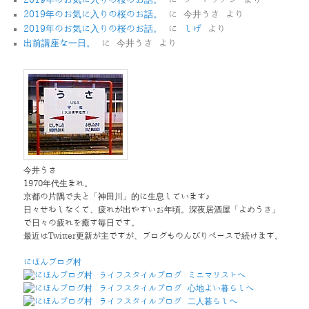
2019年のお気に入りの桜のお話。
に
今井うさ
より
2019年のお気に入りの桜のお話。
に
しげ
より
出前講座な一日。
に
今井うさ
より
今井うさ
1970年代生まれ。
京都の片隅で夫と「神田川」的に生息しています♪
日々せわしなくて、疲れが出やすいお年頃。深夜居酒屋「よめうさ」
で日々の疲れを癒す毎日です。
最近はTwitter更新が主ですが、ブログものんびりペースで続けます。
にほんブログ村