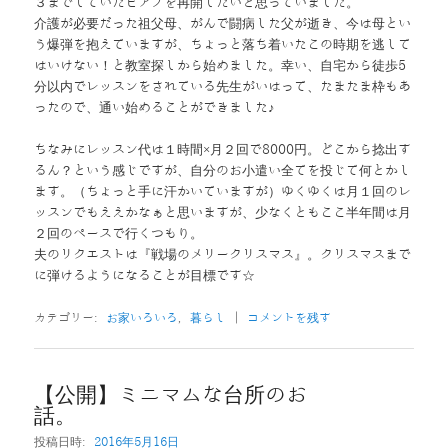
３までしていたピアノを再開したいと思っていました。
介護が必要だった祖父母、がんで闘病した父が逝き、今は母とい
う爆弾を抱えていますが、ちょっと落ち着いたこの時期を逃して
はいけない！と教室探しから始めました。幸い、自宅から徒歩5
分以内でレッスンをされている先生がいはって、たまたま枠もあ
ったので、通い始めることができました♪
ちなみにレッスン代は１時間×月２回で8000円。どこから捻出す
るん？という感じですが、自分のお小遣い全てを投じて何とかし
ます。（ちょっと手に汗かいていますが）ゆくゆくは月１回のレ
ッスンでもええかなぁと思いますが、少なくともここ半年間は月
２回のペースで行くつもり。
夫のリクエストは『戦場のメリークリスマス』。クリスマスまで
に弾けるようになることが目標です☆
カテゴリー:
お家いろいろ
,
暮らし
|
コメントを残す
【公開】ミニマムな台所のお
話。
投稿日時:
2016年5月16日