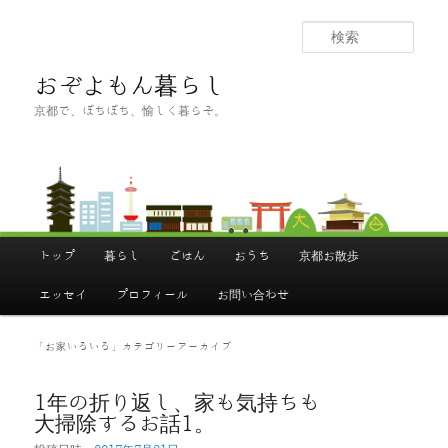
メ
サ
イ
ブ
検
ン
コ
索
コ
ン
おぞよもん暮らし
ン
テ
京都で、ぼちぼち、愉しく暮らそ。
テ
ン
ン
ツ
ツ
へ
へ
移
移
動
動
メ
イ
トップ
暮らし
ごはん
おうち
京都お散歩
ン
メ
ニ
エッセイ
プロフィール
お問い合わせ
ュ
ー
「
お家いろいろ
」カテゴリーアーカイブ
1年の折り返し、家も気持ちも
大掃除するお話1。