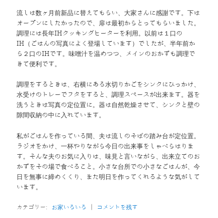
流しは数ヶ月前新品に替えてもらい、大家さんに感謝です。下は
オープンにしたかったので、扉は最初からとってもらいました。
調理には長年IHクッキングヒーターを利用。以前は１口の
IH（ごはんの写真によく登場しています）でしたが、半年前か
ら２口のIHです。味噌汁を温めつつ、メインのおかずも調理で
きて便利です。
調理をするときは、右横にある水切りかごをシンクにひっかけ、
水受けのトレーでフタをすると、調理スペースが出来ます。器を
洗うときは写真の定位置に。器は自然乾燥させて、シンクと壁の
隙間収納の中に入れています。
私がごはんを作っている間、夫は流しのそばの踏み台が定位置。
ラジオをかけ、一杯やりながら今日の出来事をしゃべらはりま
す。そんな夫のお気に入りは、味見と言いながら、出来立てのお
かずをその場で食べること。小さな台所での小さなごはんが、今
日を無事に締めくくり、また明日を作ってくれるような気がして
います。
カテゴリー:
お家いろいろ
|
コメントを残す