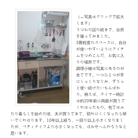
（←写真はクリックで拡大
します）
うつわの話の続きで、台所
を撮ってみました。
3畳程度のスペースに、自分
が使いやすいようにアイテ
ムをつめこんだ、お気に入
りの場所です。
調理小物は写真にあるのが
全てです。一つひとつが手
にしっくりなじみ、ずうっ
と使い続けたいもんばか
り。例えば、タイマー時計
は約20年前に両親が買うて
くれはったもの。包丁はふ
たり暮らしを始めた頃、夫が買うてきて、切れにくくなったら研
いでくれはります。10年以上経ち、一回り以上小さくなりまし
たが、ペティナイフより小さくなっても、ほかせへんやろうなと
思います。