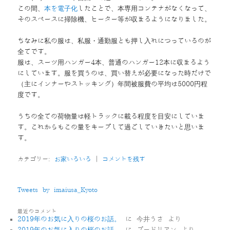
この間、
本を電子化
したことで、本専用コンテナがなくなって、
そのスペースに掃除機、ヒーター等が収まるようになりました。
ちなみに私の服は、私服・通勤服とも押し入れにつっているのが
全てです。
服は、スーツ用ハンガー4本、普通のハンガー12本に収まるよう
にしています。服を買うのは、買い替えが必要になった時だけで
（主にインナーやストッキング）年間被服費の平均は5000円程
度です。
うちの全ての荷物量は軽トラックに載る程度を目安にしていま
す。これからもこの量をキープして過ごしていきたいと思いま
す。
カテゴリー:
お家いろいろ
|
コメントを残す
Tweets by imaiusa_Kyoto
最近のコメント
2019年のお気に入りの桜のお話。
に
今井うさ
より
2019年のお気に入りの桜のお話。
に
プードリアン
より