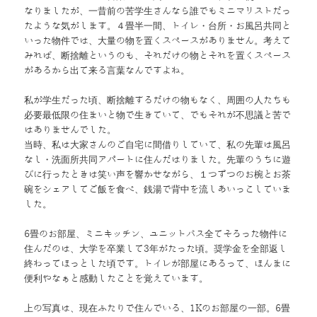
なりましたが、一昔前の苦学生さんなら誰でもミニマリストだっ
たような気がします。４畳半一間、トイレ・台所・お風呂共同と
いった物件では、大量の物を置くスペースがありません。考えて
みれば、断捨離というのも、それだけの物とそれを置くスペース
があるから出て来る言葉なんですよね。
私が学生だった頃、断捨離するだけの物もなく、周囲の人たちも
必要最低限の住まいと物で生きていて、でもそれが不思議と苦で
はありませんでした。
当時、私は大家さんのご自宅に間借りしていて、私の先輩は風呂
なし・洗面所共同アパートに住んだはりました。先輩のうちに遊
びに行ったときは笑い声を響かせながら、１つずつのお椀とお茶
碗をシェアしてご飯を食べ、銭湯で背中を流しあいっこしていま
した。
6畳のお部屋、ミニキッチン、ユニットバス全てそろった物件に
住んだのは、大学を卒業して3年がたった頃。奨学金を全部返し
終わってほっとした頃です。トイレが部屋にあるって、ほんまに
便利やなぁと感動したことを覚えています。
上の写真は、現在ふたりで住んでいる、1Kのお部屋の一部。6畳