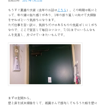
投稿日時:
2017年7月21日
もうすぐ夏越の大祓（去年のお話は
こちら
）。この時期は私にと
って、年の瀬に似た感じがあり、1年の折り返しに向けて大掃除
をせねばという気持ちになります。
ただ仕事を言い訳に、気持ちだけはあるものの先延ばしにしがち
なので、ここで宣言して毎日コツコツ、7/31までにいろんなも
んを見直し、片づけていきたいもんです。
まずは玄関から。
壁と床を拭き掃除をして、祇園さんで授与してもろうた粽を壁に