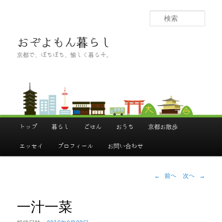
メ
イ
検
ン
索
コ
おぞよもん暮らし
ン
京都で、ぼちぼち、愉しく暮らそ。
テ
ン
ツ
へ
移
動
メ
イ
トップ
暮らし
ごはん
おうち
京都お散歩
ン
メ
ニ
エッセイ
プロフィール
お問い合わせ
ュ
ー
投
←
前へ
次へ
→
稿
ナ
ビ
ゲ
一汁一菜
ー
シ
ョ