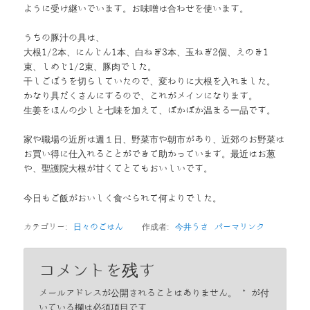
ように受け継いでいます。お味噌は合わせを使います。
うちの豚汁の具は、
大根1/2本、にんじん1本、白ねぎ3本、玉ねぎ2個、えのき1
束、しめじ1/2束、豚肉でした。
干しごぼうを切らしていたので、変わりに大根を入れました。
かなり具だくさんにするので、これがメインになります。
生姜をほんの少しと七味を加えて、ぽかぽか温まる一品です。
家や職場の近所は週１日、野菜市や朝市があり、近郊のお野菜は
お買い得に仕入れることができて助かっています。最近はお葱
や、聖護院大根が甘くてとてもおいしいです。
今日もご飯がおいしく食べられて何よりでした。
カテゴリー:
日々のごはん
作成者:
今井うさ
パーマリンク
コメントを残す
メールアドレスが公開されることはありません。
*
が付
いている欄は必須項目です