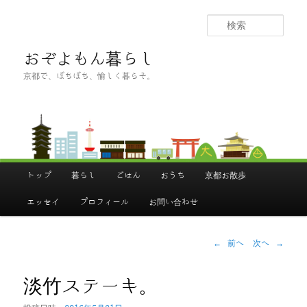
メ
イ
検
ン
索
コ
おぞよもん暮らし
ン
京都で、ぼちぼち、愉しく暮らそ。
テ
ン
ツ
へ
移
動
メ
イ
トップ
暮らし
ごはん
おうち
京都お散歩
ン
メ
ニ
エッセイ
プロフィール
お問い合わせ
ュ
ー
投
←
前へ
次へ
→
稿
ナ
ビ
ゲ
淡竹ステーキ。
ー
シ
ョ