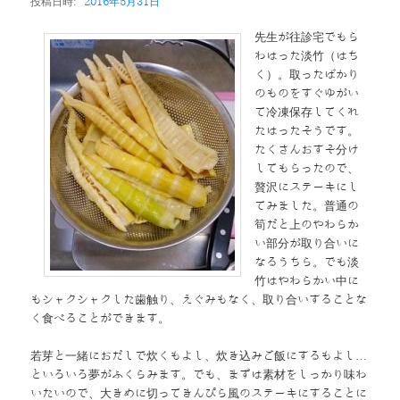
投稿日時:
2016年5月31日
ン
先生が往診宅でもら
わはった淡竹（はち
く）。取ったばかり
のものをすぐゆがい
て冷凍保存してくれ
たはったそうです。
たくさんおすそ分け
してもらったので、
贅沢にステーキにし
てみました。普通の
筍だと上のやわらか
い部分が取り合いに
なるうちら。でも淡
竹はやわらかい中に
もシャクシャクした歯触り、えぐみもなく、取り合いすることな
く食べることができます。
若芽と一緒におだしで炊くもよし、炊き込みご飯にするもよし…
といろいろ夢がふくらみます。でも、まずは素材をしっかり味わ
いたいので、大きめに切ってきんぴら風のステーキにすることに