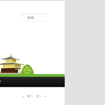
検
索
せ
投
←
前へ
次へ
→
稿
ナ