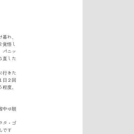
ビ
ゲ
ー
シ
ョ
ン
け暮れ、
を覚悟し
、パニッ
ち直した
に行きた
１日２回
う程度。
。
省中は朝
クタ・ゴ
んです