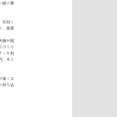
一緒に整
、分別し
ミ、産業
大物が残
のゴミの
ランを利
円。あと
が遠くな
に持ち込