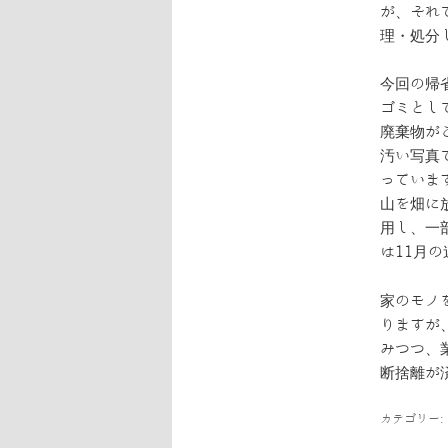
が、それ
理・処分
今回の帰
ゴミとし
廃棄物が
汚い写真
っていま
山を畑に
用し、一
は11月
家のモノ
りますが
みつつ、
断捨離が
カテゴリー