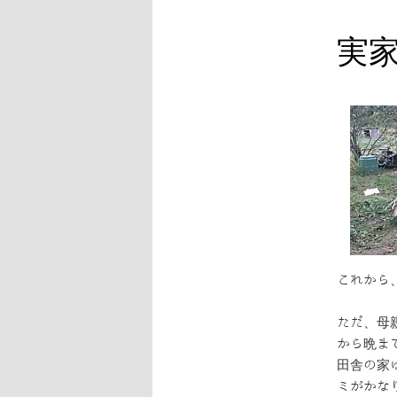
実
これから
ただ、母
から晩ま
田舎の家
ミがかな