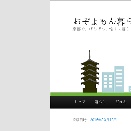
メ
イ
ン
おぞよもん暮
コ
京都で、ぼちぼち、愉しく暮ら
ン
テ
ン
ツ
へ
移
動
メ
イ
トップ
暮らし
ごはん
ン
メ
ニ
ュ
投稿日時:
2016年10月12日
ー