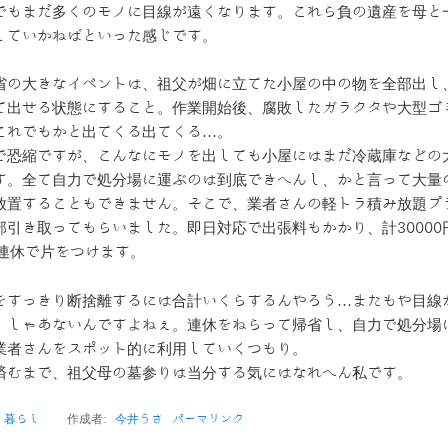
でもまだ多くのモノに目線が遠くなります。これら負の遺産を母と
していかねばといった感じです。
省の大きなイベントは、祖父が畑に立てた小屋の中の物を全部出し
て出せる状態にすること。作業開始後、腐敗したガラクタや大型ゴ
これでもかと出てくる出てくる…。
で恐縮ですが、こんなにモノを出しても小屋にはまだ冷蔵庫などの
す。全て自力で処分場に運ぶのは到底できへんし、かと言って大量
放置することもできません。そこで、業者さんの軽トラ積み放題プ
部引き取ってもらいました。即日対応で出張料もかかり、計30000
の連休で片をつけます。
をすっきり断捨離するには合計いくらするんやろう…またもや目線
、しゃあないんですよねぇ。連休をねらって帰省し、自力で処分場
業者さんをスポット的に利用していくつもり。
済むまで、祖父母の墓参りは当分する気にはなれへん私です。
:
暮らし
作成者:
今井うさ
パーマリンク